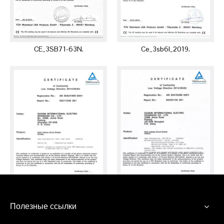
CE_3SB71-63N.
Ce_3sb6l_2019.
Полезные ссылки
CE_3SL6_16-100A
Ce_3sl71n-40_2020.